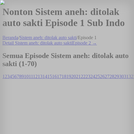
Nonton Sistem aneh: ditolak
auto sakti Episode 1 Sub Indo
Beranda
/
Sistem aneh: ditolak auto sakti
/
Episode
1
Detail
Sistem aneh: ditolak auto sakti
Episode
2
→
Semua Episode
Sistem aneh: ditolak auto
sakti
(1-
70
)
1
2
3
4
5
6
7
8
9
10
11
12
13
14
15
16
17
18
19
20
21
22
23
24
25
26
27
28
29
30
31
32