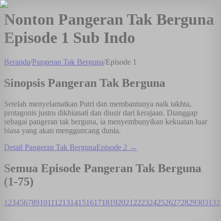
Nonton Pangeran Tak Berguna
Episode 1 Sub Indo
Beranda
/
Pangeran Tak Berguna
/
Episode
1
Sinopsis
Pangeran Tak Berguna
Setelah menyelamatkan Putri dan membantunya naik takhta,
protagonis justru dikhianati dan diusir dari kerajaan. Dianggap
sebagai pangeran tak berguna, ia menyembunyikan kekuatan luar
biasa yang akan mengguncang dunia.
Detail
Pangeran Tak Berguna
Episode
2
→
Semua Episode
Pangeran Tak Berguna
(1-
75
)
1
2
3
4
5
6
7
8
9
10
11
12
13
14
15
16
17
18
19
20
21
22
23
24
25
26
27
28
29
30
31
32