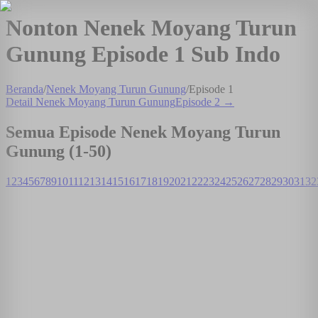
Nonton Nenek Moyang Turun
Gunung Episode 1 Sub Indo
Beranda
/
Nenek Moyang Turun Gunung
/
Episode
1
Detail
Nenek Moyang Turun Gunung
Episode
2
→
Semua Episode
Nenek Moyang Turun
Gunung
(1-
50
)
1
2
3
4
5
6
7
8
9
10
11
12
13
14
15
16
17
18
19
20
21
22
23
24
25
26
27
28
29
30
31
32