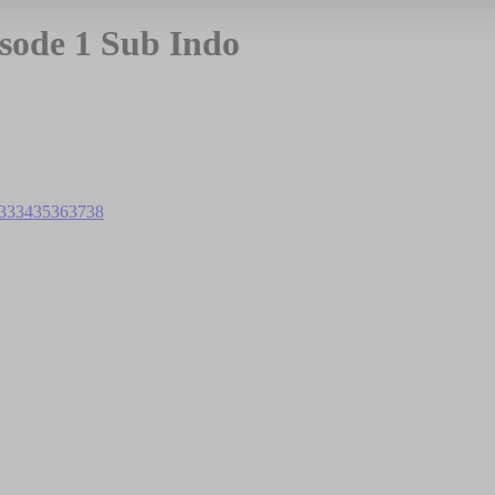
sode 1 Sub Indo
33
34
35
36
37
38