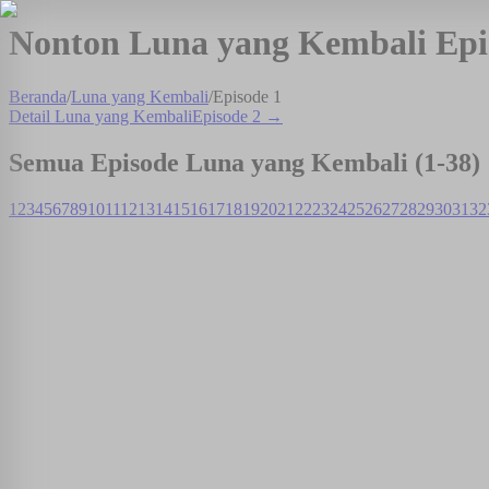
Nonton Luna yang Kembali Epi
Beranda
/
Luna yang Kembali
/
Episode
1
Detail
Luna yang Kembali
Episode
2
→
Semua Episode
Luna yang Kembali
(1-
38
)
1
2
3
4
5
6
7
8
9
10
11
12
13
14
15
16
17
18
19
20
21
22
23
24
25
26
27
28
29
30
31
32