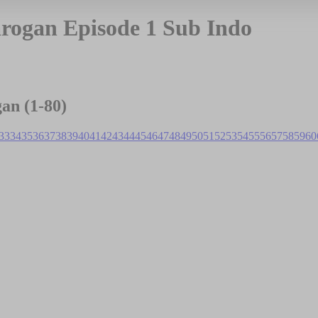
rogan Episode 1 Sub Indo
gan
(1-
80
)
33
34
35
36
37
38
39
40
41
42
43
44
45
46
47
48
49
50
51
52
53
54
55
56
57
58
59
60