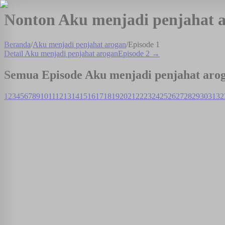
Nonton Aku menjadi penjahat a
Beranda
/
Aku menjadi penjahat arogan
/
Episode
1
Detail
Aku menjadi penjahat arogan
Episode
2
→
Semua Episode
Aku menjadi penjahat aro
1
2
3
4
5
6
7
8
9
10
11
12
13
14
15
16
17
18
19
20
21
22
23
24
25
26
27
28
29
30
31
32