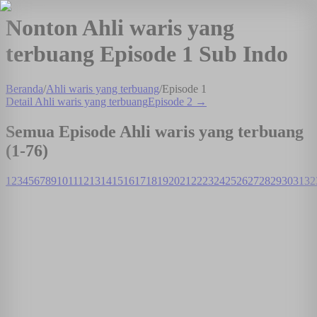
Nonton Ahli waris yang
terbuang Episode 1 Sub Indo
Beranda
/
Ahli waris yang terbuang
/
Episode
1
Detail
Ahli waris yang terbuang
Episode
2
→
Semua Episode
Ahli waris yang terbuang
(1-
76
)
1
2
3
4
5
6
7
8
9
10
11
12
13
14
15
16
17
18
19
20
21
22
23
24
25
26
27
28
29
30
31
32