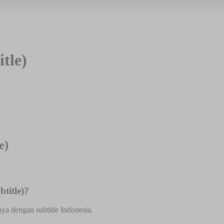
tle)
e)
title)?
nya dengan subtitle Indonesia.