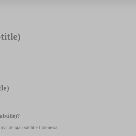
itle)
le)
btitle)?
anya dengan subtitle Indonesia.