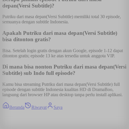
depan(Versi Subtitle)?
Putriku dari masa depan(Versi Subtitle) memiliki total 30 episode,
semuanya dengan subtitle Indonesia.
Apakah Putriku dari masa depan(Versi Subtitle)
bisa ditonton gratis?
Bisa. Setelah login gratis dengan akun Google, episode 1-12 dapat
ditonton gratis; episode 13 ke atas tersedia untuk anggota VIP.
Di mana bisa nonton Putriku dari masa depan(Versi
Subtitle) sub Indo full episode?
Kamu bisa streaming Putriku dari masa depan(Versi Subtitle) full
episode dengan subtitle Indonesia kualitas HD di DramaBoo,
langsung dari browser HP atau desktop tanpa perlu install aplikasi.
Beranda
Riwayat
Saya