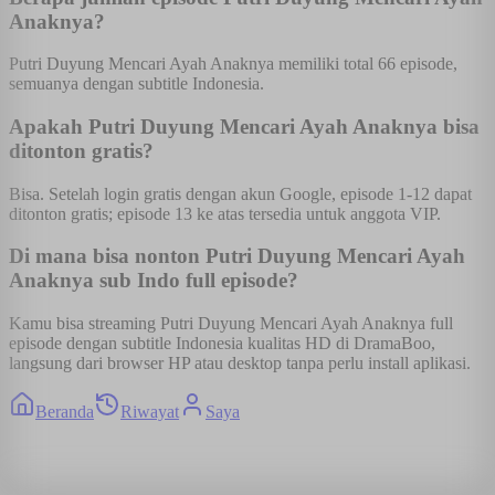
Anaknya?
Putri Duyung Mencari Ayah Anaknya memiliki total 66 episode,
semuanya dengan subtitle Indonesia.
Apakah Putri Duyung Mencari Ayah Anaknya bisa
ditonton gratis?
Bisa. Setelah login gratis dengan akun Google, episode 1-12 dapat
ditonton gratis; episode 13 ke atas tersedia untuk anggota VIP.
Di mana bisa nonton Putri Duyung Mencari Ayah
Anaknya sub Indo full episode?
Kamu bisa streaming Putri Duyung Mencari Ayah Anaknya full
episode dengan subtitle Indonesia kualitas HD di DramaBoo,
langsung dari browser HP atau desktop tanpa perlu install aplikasi.
Beranda
Riwayat
Saya