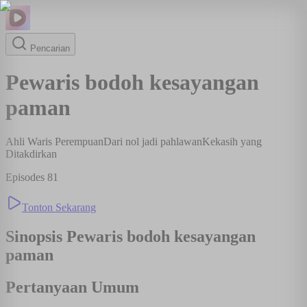
Pencarian
Pewaris bodoh kesayangan
paman
Ahli Waris Perempuan
Dari nol jadi pahlawan
Kekasih yang
Ditakdirkan
Episodes
81
Tonton Sekarang
Sinopsis
Pewaris bodoh kesayangan
paman
Pertanyaan Umum