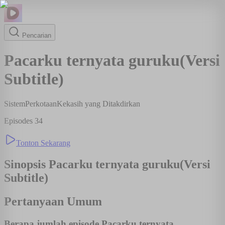
Pencarian
Pacarku ternyata guruku(Versi
Subtitle)
Sistem
Perkotaan
Kekasih yang Ditakdirkan
Episodes
34
Tonton Sekarang
Sinopsis
Pacarku ternyata guruku(Versi
Subtitle)
Pertanyaan Umum
Berapa jumlah episode Pacarku ternyata