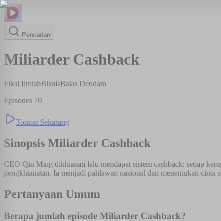
Pencarian
Miliarder Cashback
Fiksi Ilmiah
Bisnis
Balas Dendam
Episodes
70
Tonton Sekarang
Sinopsis
Miliarder Cashback
CEO Qin Ming dikhianati lalu mendapat sistem cashback: setiap kerug
pengkhianatan. Ia menjadi pahlawan nasional dan menemukan cinta s
Pertanyaan Umum
Berapa jumlah episode Miliarder Cashback?