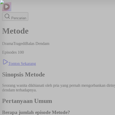
Pencarian
Metode
Drama
Tragedi
Balas Dendam
Episodes
100
Tonton Sekarang
Sinopsis
Metode
Seorang wanita dikhianati oleh pria yang pernah mengorbankan diriny
dendam terhadapnya.
Pertanyaan Umum
Berapa jumlah episode Metode?