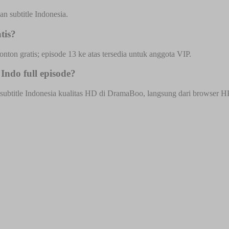
n subtitle Indonesia.
tis?
onton gratis; episode 13 ke atas tersedia untuk anggota VIP.
ndo full episode?
btitle Indonesia kualitas HD di DramaBoo, langsung dari browser HP at