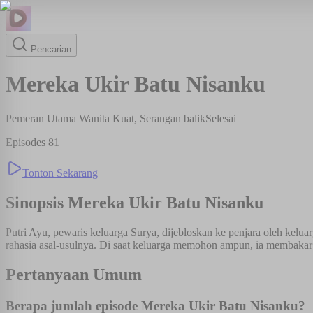
Pencarian
Mereka Ukir Batu Nisanku
Pemeran Utama Wanita Kuat, Serangan balik
Selesai
Episodes
81
Tonton Sekarang
Sinopsis
Mereka Ukir Batu Nisanku
Putri Ayu, pewaris keluarga Surya, dijebloskan ke penjara oleh kelu
rahasia asal-usulnya. Di saat keluarga memohon ampun, ia membakar
Pertanyaan Umum
Berapa jumlah episode Mereka Ukir Batu Nisanku?