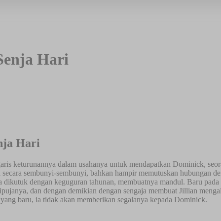
Senja Hari
nja Hari
 garis keturunannya dalam usahanya untuk mendapatkan Dominick, seo
 secara sembunyi-sembunyi, bahkan hampir memutuskan hubungan deng
ia dikutuk dengan keguguran tahunan, membuatnya mandul. Baru pada
dipujanya, dan dengan demikian dengan sengaja membuat Jillian menga
l yang baru, ia tidak akan memberikan segalanya kepada Dominick.