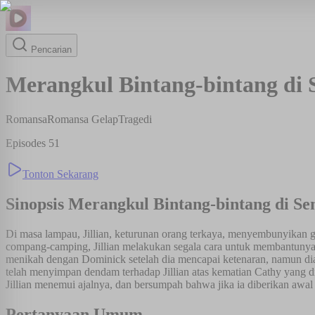
Pencarian
Merangkul Bintang-bintang di 
Romansa
Romansa Gelap
Tragedi
Episodes
51
Tonton Sekarang
Sinopsis
Merangkul Bintang-bintang di Se
Di masa lampau, Jillian, keturunan orang terkaya, menyembunyikan
compang-camping, Jillian melakukan segala cara untuk membantunya
menikah dengan Dominick setelah dia mencapai ketenaran, namun d
telah menyimpan dendam terhadap Jillian atas kematian Cathy yang 
Jillian menemui ajalnya, dan bersumpah bahwa jika ia diberikan awa
Pertanyaan Umum