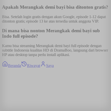
Apakah Merangkak demi bayi bisa ditonton gratis?
Bisa. Setelah login gratis dengan akun Google, episode 1-12 dapat
ditonton gratis; episode 13 ke atas tersedia untuk anggota VIP.
Di mana bisa nonton Merangkak demi bayi sub
Indo full episode?
Kamu bisa streaming Merangkak demi bayi full episode dengan
subtitle Indonesia kualitas HD di DramaBoo, langsung dari browser
HP atau desktop tanpa perlu install aplikasi.
Beranda
Riwayat
Saya