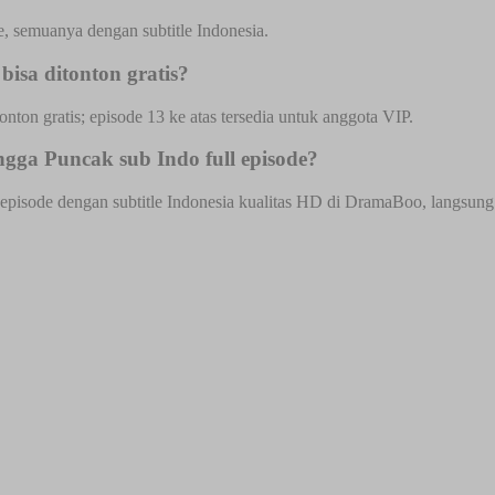
, semuanya dengan subtitle Indonesia.
sa ditonton gratis?
onton gratis; episode 13 ke atas tersedia untuk anggota VIP.
gga Puncak sub Indo full episode?
isode dengan subtitle Indonesia kualitas HD di DramaBoo, langsung dar