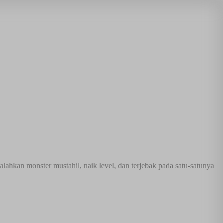
ahkan monster mustahil, naik level, dan terjebak pada satu-satunya