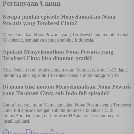
Pertanyaan Umum
Berapa jumlah episode Menyelamatkan Nona
Pewaris yang Terobsesi Cinta?
Menyelamatkan Nona Pewaris yang Terobsesi Cinta memiliki total
60 episode, semuanya dengan subtitle Indonesia.
Apakah Menyelamatkan Nona Pewaris yang
Terobsesi Cinta bisa ditonton gratis?
Bisa. Setelah login gratis dengan akun Google, episode 1-12 dapat
ditonton gratis; episode 13 ke atas tersedia untuk anggota VIP.
Di mana bisa nonton Menyelamatkan Nona Pewaris
yang Terobsesi Cinta sub Indo full episode?
Kamu bisa streaming Menyelamatkan Nona Pewaris yang Terobsesi
Cinta full episode dengan subtitle Indonesia kualitas HD di
DramaBoo, langsung dari browser HP atau desktop tanpa perlu
install aplikasi.