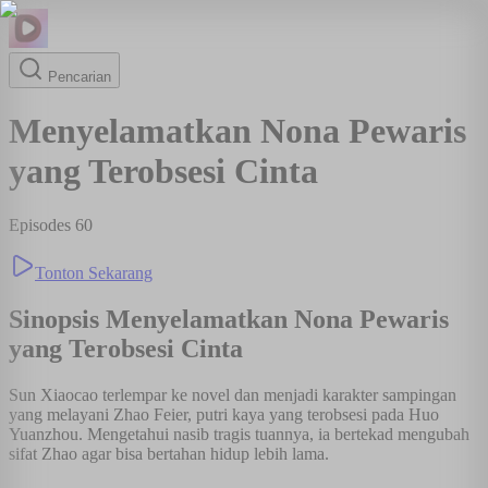
Pencarian
Menyelamatkan Nona Pewaris
yang Terobsesi Cinta
Episodes
60
Tonton Sekarang
Sinopsis
Menyelamatkan Nona Pewaris
yang Terobsesi Cinta
Sun Xiaocao terlempar ke novel dan menjadi karakter sampingan
yang melayani Zhao Feier, putri kaya yang terobsesi pada Huo
Yuanzhou. Mengetahui nasib tragis tuannya, ia bertekad mengubah
sifat Zhao agar bisa bertahan hidup lebih lama.