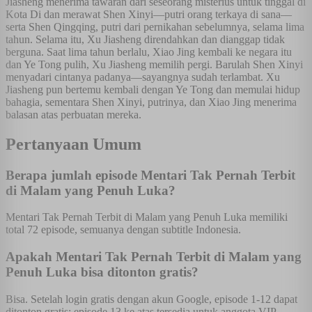
Jiasheng menerima tawaran dari seseorang misterius untuk tinggal di
Kota Di dan merawat Shen Xinyi—putri orang terkaya di sana—
serta Shen Qingqing, putri dari pernikahan sebelumnya, selama lima
tahun. Selama itu, Xu Jiasheng direndahkan dan dianggap tidak
berguna. Saat lima tahun berlalu, Xiao Jing kembali ke negara itu
dan Ye Tong pulih, Xu Jiasheng memilih pergi. Barulah Shen Xinyi
menyadari cintanya padanya—sayangnya sudah terlambat. Xu
Jiasheng pun bertemu kembali dengan Ye Tong dan memulai hidup
bahagia, sementara Shen Xinyi, putrinya, dan Xiao Jing menerima
balasan atas perbuatan mereka.
Pertanyaan Umum
Berapa jumlah episode Mentari Tak Pernah Terbit
di Malam yang Penuh Luka?
Mentari Tak Pernah Terbit di Malam yang Penuh Luka memiliki
total 72 episode, semuanya dengan subtitle Indonesia.
Apakah Mentari Tak Pernah Terbit di Malam yang
Penuh Luka bisa ditonton gratis?
Bisa. Setelah login gratis dengan akun Google, episode 1-12 dapat
ditonton gratis; episode 13 ke atas tersedia untuk anggota VIP.