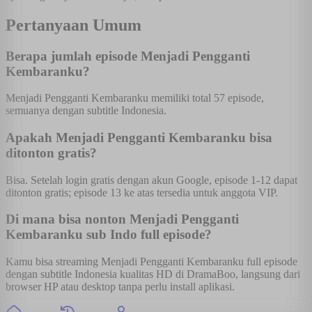
Pertanyaan Umum
Berapa jumlah episode Menjadi Pengganti
Kembaranku?
Menjadi Pengganti Kembaranku memiliki total 57 episode,
semuanya dengan subtitle Indonesia.
Apakah Menjadi Pengganti Kembaranku bisa
ditonton gratis?
Bisa. Setelah login gratis dengan akun Google, episode 1-12 dapat
ditonton gratis; episode 13 ke atas tersedia untuk anggota VIP.
Di mana bisa nonton Menjadi Pengganti
Kembaranku sub Indo full episode?
Kamu bisa streaming Menjadi Pengganti Kembaranku full episode
dengan subtitle Indonesia kualitas HD di DramaBoo, langsung dari
browser HP atau desktop tanpa perlu install aplikasi.