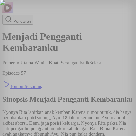
Pencarian
Menjadi Pengganti
Kembaranku
Pemeran Utama Wanita Kuat, Serangan balik
Selesai
Episodes
57
Tonton Sekarang
Sinopsis
Menjadi Pengganti Kembaranku
Nyonya Rita lahirkan anak kembar. Karena rumor buruk, dia hanya
pertahankan putri sulung, Ayu. 18 tahun kemudian, Ayu mandul
akibat aborsi. Demi jaga posisi keluarga, Nyonya Rita paksa Nia
jadi pengantin pengganti untuk nikah dengan Raja Bima. Karena
ayah angkatnya dibunuh Ayu, Nia pun balas dendam.