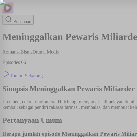
Pencarian
Meninggalkan Pewaris Miliarde
Romansa
Bisnis
Drama Medis
Episodes
66
Tonton Sekarang
Sinopsis
Meninggalkan Pewaris Miliarder
Lu Chen, cucu konglomerat Haicheng, menyamar jadi pelayan demi pac
kembali sebagai pendiri raksasa farmasi, membalas, dan membuat kelu
Pertanyaan Umum
Berapa jumlah episode Meninggalkan Pewaris Milia