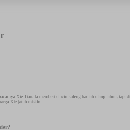
r
arnya Xie Tian. Ia memberi cincin kaleng hadiah ulang tahun, tapi di
arga Xie jatuh miskin.
rder?