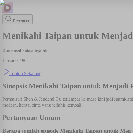
Pencarian
Menikahi Taipan untuk Menjad
Romansa
Fantasi
Sejarah
Episodes
98
Tonton Sekarang
Sinopsis
Menikahi Taipan untuk Menjadi 
Permaisuri Shen & Jenderal Gu terlempar ke masa kini jadi suami-is
modern, hargai cinta yang terlahir kembali
Pertanyaan Umum
Berapa jumlah episode Menikahi Taipan untuk Menj