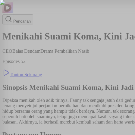
Pencarian
Menikahi Suami Koma, Kini Ja
CEO
Balas Dendam
Drama Pembalikan Nasib
Episodes
52
Tonton Sekarang
Sinopsis
Menikahi Suami Koma, Kini Jadi
Dipaksa menikah oleh adik tirinya, Fanny tak sengaja jatuh dari gedun
tenang menyetujui perjanjian pernikahan dan menikahi presiden k
hidup bersama orang yang hampir tidak berdaya. Namun, tak seorang
sepenuh hati oleh suaminya, tetapi juga mendapat kasih sayang tulus d
balasan. Akhirnya, ia berhasil merebut kembali saham dan harta war
Pertanyaan Umum