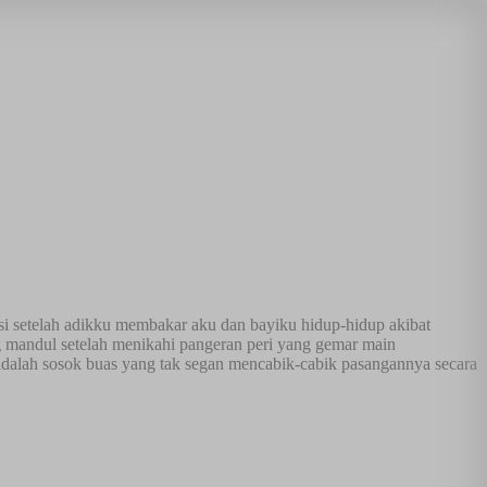
ansi setelah adikku membakar aku dan bayiku hidup-hidup akibat
g mandul setelah menikahi pangeran peri yang gemar main
x adalah sosok buas yang tak segan mencabik-cabik pasangannya secara