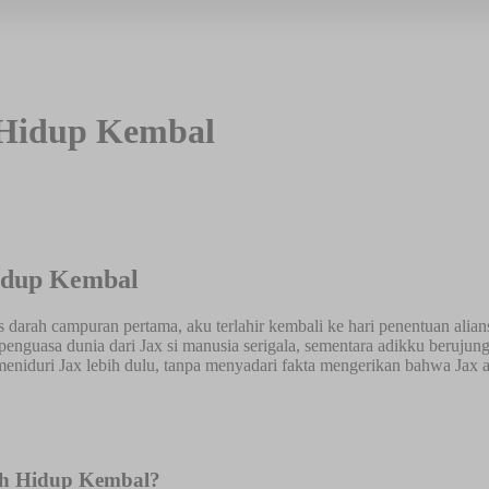
 Hidup Kembal
idup Kembal
is darah campuran pertama, aku terlahir kembali ke hari penentuan ali
enguasa dunia dari Jax si manusia serigala, sementara adikku berujun
t meniduri Jax lebih dulu, tanpa menyadari fakta mengerikan bahwa Ja
lah Hidup Kembal?