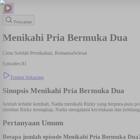
Pencarian
Menikahi Pria Bermuka Dua
Cinta Setelah Pernikahan, Romansa
Selesai
Episodes
81
Tonton Sekarang
Sinopsis
Menikahi Pria Bermuka Dua
Setelah terlahir kembali, Nadia menikahi Rizky yang berpura-pura po
identitas Rizky terungkap, Nadia mengalami kecelakaan dan kehilang
Pertanyaan Umum
Berapa jumlah episode Menikahi Pria Bermuka Dua