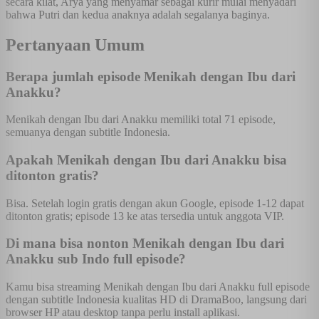
secara kilat, Arya yang menyamar sebagai kurir mulai menyadari
bahwa Putri dan kedua anaknya adalah segalanya baginya.
Pertanyaan Umum
Berapa jumlah episode Menikah dengan Ibu dari
Anakku?
Menikah dengan Ibu dari Anakku memiliki total 71 episode,
semuanya dengan subtitle Indonesia.
Apakah Menikah dengan Ibu dari Anakku bisa
ditonton gratis?
Bisa. Setelah login gratis dengan akun Google, episode 1-12 dapat
ditonton gratis; episode 13 ke atas tersedia untuk anggota VIP.
Di mana bisa nonton Menikah dengan Ibu dari
Anakku sub Indo full episode?
Kamu bisa streaming Menikah dengan Ibu dari Anakku full episode
dengan subtitle Indonesia kualitas HD di DramaBoo, langsung dari
browser HP atau desktop tanpa perlu install aplikasi.