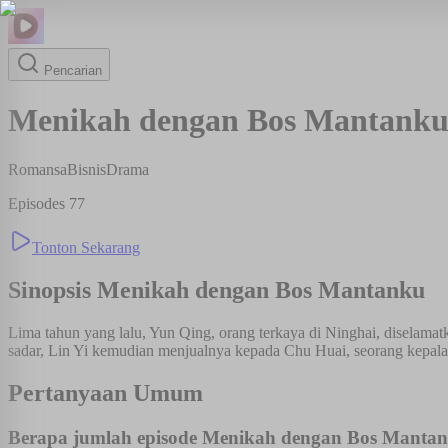
Pencarian
Menikah dengan Bos Mantank
Romansa
Bisnis
Drama
Episodes
77
Tonton Sekarang
Sinopsis
Menikah dengan Bos Mantanku
Lima tahun yang lalu, Yun Qing, orang terkaya di Ninghai, diselama
sadar, Lin Yi kemudian menjualnya kepada Chu Huai, seorang kepala 
Pertanyaan Umum
Berapa jumlah episode Menikah dengan Bos Manta