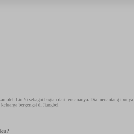
u
tkan oleh Lin Yi sebagai bagian dari rencananya. Dia menantang ibun
keluarga bergengsi di Jiangbei.
nku?