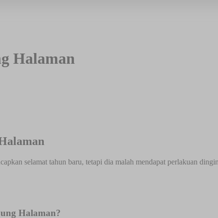
g Halaman
Halaman
an selamat tahun baru, tetapi dia malah mendapat perlakuan dingin dar
pung Halaman?