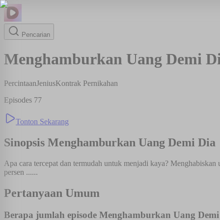
Pencarian
Menghamburkan Uang Demi D
Percintaan
Jenius
Kontrak Pernikahan
Episodes
77
Tonton Sekarang
Sinopsis
Menghamburkan Uang Demi Dia
Apa cara tercepat dan termudah untuk menjadi kaya? Menghabiskan uan
persen ......
Pertanyaan Umum
Berapa jumlah episode Menghamburkan Uang Demi