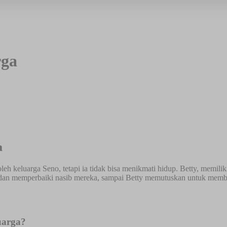
rga
a
oleh keluarga Seno, tetapi ia tidak bisa menikmati hidup. Betty, memil
 dan memperbaiki nasib mereka, sampai Betty memutuskan untuk mem
uarga?