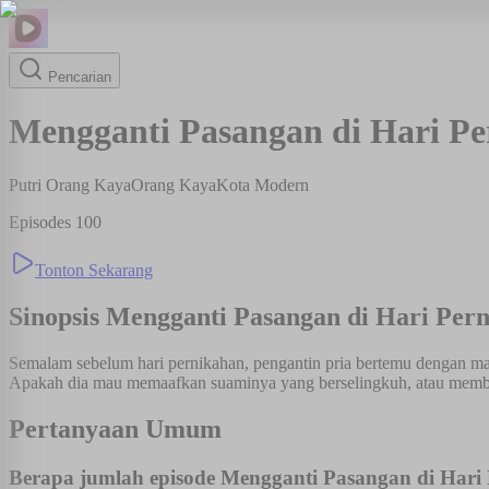
Pencarian
Mengganti Pasangan di Hari P
Putri Orang Kaya
Orang Kaya
Kota Modern
Episodes
100
Tonton Sekarang
Sinopsis
Mengganti Pasangan di Hari Per
Semalam sebelum hari pernikahan, pengantin pria bertemu dengan ma
Apakah dia mau memaafkan suaminya yang berselingkuh, atau memberi
Pertanyaan Umum
Berapa jumlah episode Mengganti Pasangan di Hari