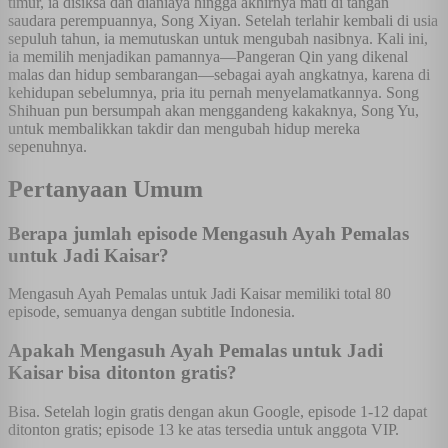
timur, ia disiksa dan dianiaya hingga akhirnya mati di tangan
saudara perempuannya, Song Xiyan. Setelah terlahir kembali di usia
sepuluh tahun, ia memutuskan untuk mengubah nasibnya. Kali ini,
ia memilih menjadikan pamannya—Pangeran Qin yang dikenal
malas dan hidup sembarangan—sebagai ayah angkatnya, karena di
kehidupan sebelumnya, pria itu pernah menyelamatkannya. Song
Shihuan pun bersumpah akan menggandeng kakaknya, Song Yu,
untuk membalikkan takdir dan mengubah hidup mereka
sepenuhnya.
Pertanyaan Umum
Berapa jumlah episode Mengasuh Ayah Pemalas
untuk Jadi Kaisar?
Mengasuh Ayah Pemalas untuk Jadi Kaisar memiliki total 80
episode, semuanya dengan subtitle Indonesia.
Apakah Mengasuh Ayah Pemalas untuk Jadi
Kaisar bisa ditonton gratis?
Bisa. Setelah login gratis dengan akun Google, episode 1-12 dapat
ditonton gratis; episode 13 ke atas tersedia untuk anggota VIP.