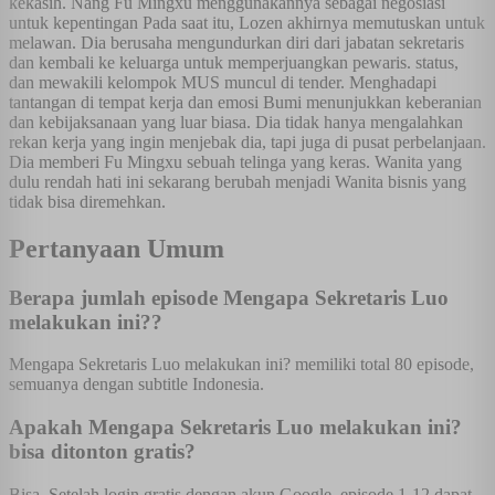
kekasih. Nang Fu Mingxu menggunakannya sebagai negosiasi
untuk kepentingan Pada saat itu, Lozen akhirnya memutuskan untuk
melawan. Dia berusaha mengundurkan diri dari jabatan sekretaris
dan kembali ke keluarga untuk memperjuangkan pewaris. status,
dan mewakili kelompok MUS muncul di tender. Menghadapi
tantangan di tempat kerja dan emosi Bumi menunjukkan keberanian
dan kebijaksanaan yang luar biasa. Dia tidak hanya mengalahkan
rekan kerja yang ingin menjebak dia, tapi juga di pusat perbelanjaan.
Dia memberi Fu Mingxu sebuah telinga yang keras. Wanita yang
dulu rendah hati ini sekarang berubah menjadi Wanita bisnis yang
tidak bisa diremehkan.
Pertanyaan Umum
Berapa jumlah episode Mengapa Sekretaris Luo
melakukan ini??
Mengapa Sekretaris Luo melakukan ini? memiliki total 80 episode,
semuanya dengan subtitle Indonesia.
Apakah Mengapa Sekretaris Luo melakukan ini?
bisa ditonton gratis?
Bisa. Setelah login gratis dengan akun Google, episode 1-12 dapat