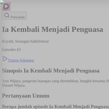
Pencarian
Ia Kembali Menjadi Penguasa
Royalti, Serangan balik
Selesai
Episodes
63
Tonton Sekarang
Sinopsis
Ia Kembali Menjadi Penguasa
Aria Wijaya, pangeran buangan yang diremehkan, bangkit bersama Si
Dinasti Wijaya.
Pertanyaan Umum
Berapa jumlah episode Ia Kembali Menjadi Penguas