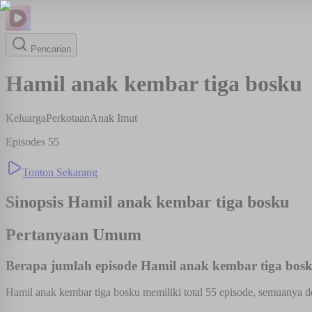
Pencarian
Hamil anak kembar tiga bosku
Keluarga
Perkotaan
Anak Imut
Episodes
55
Tonton Sekarang
Sinopsis
Hamil anak kembar tiga bosku
Pertanyaan Umum
Berapa jumlah episode Hamil anak kembar tiga bos
Hamil anak kembar tiga bosku memiliki total 55 episode, semuanya de