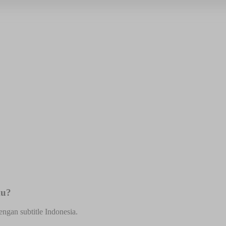
ku?
ngan subtitle Indonesia.